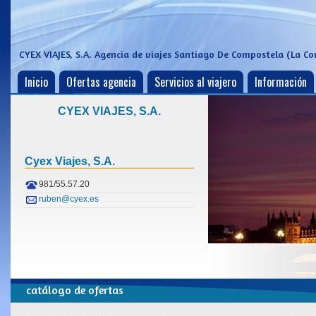
CYEX VIAJES, S.A.
Agencia de viajes Santiago De Compostela (La Co
Inicio
Ofertas agencia
Servicios al viajero
Información
CYEX VIAJES, S.A.
Cyex Viajes, S.a.
981/55.57.20
ruben@cyex.es
catálogo de ofertas